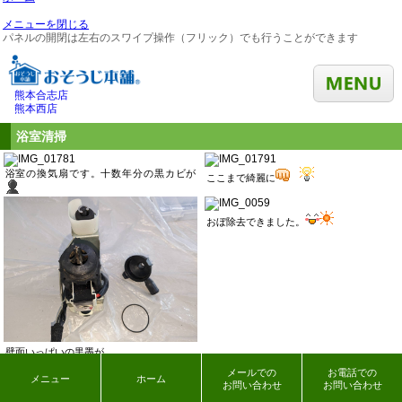
メニューを閉じる
パネルの開閉は左右のスワイプ操作（フリック）でも行うことができます
熊本合志店
熊本西店
浴室清掃
浴室の換気扇です。十数年分の黒カビが
ここまで綺麗に
おぼ除去できました。
壁面いっぱいの黒墨が
メールでの
お電話での
メニュー
ホーム
お問い合わせ
お問い合わせ