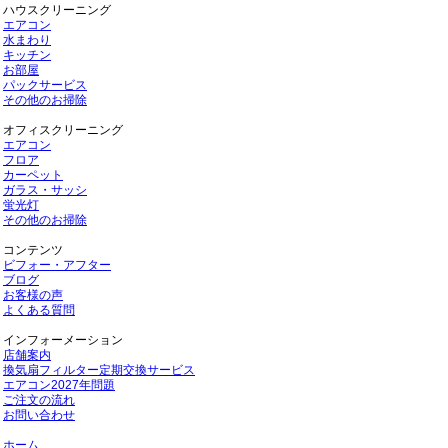
ハウスクリーニング
エアコン
水まわり
キッチン
お部屋
パックサービス
その他のお掃除
オフィスクリーニング
エアコン
フロア
カーペット
ガラス・サッシ
蛍光灯
その他のお掃除
コンテンツ
ビフォー・アフター
ブログ
お客様の声
よくある質問
インフォーメーション
店舗案内
換気扇フィルター定期交換サービス
エアコン2027年問題
ご注文の流れ
お問い合わせ
ホーム