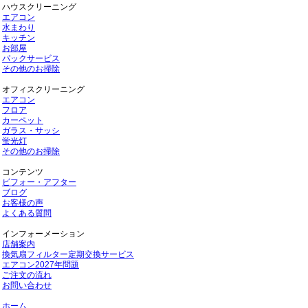
ハウスクリーニング
エアコン
水まわり
キッチン
お部屋
パックサービス
その他のお掃除
オフィスクリーニング
エアコン
フロア
カーペット
ガラス・サッシ
蛍光灯
その他のお掃除
コンテンツ
ビフォー・アフター
ブログ
お客様の声
よくある質問
インフォーメーション
店舗案内
換気扇フィルター定期交換サービス
エアコン2027年問題
ご注文の流れ
お問い合わせ
ホーム