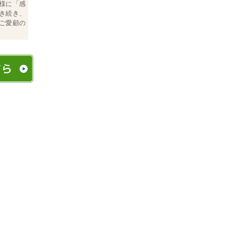
様に「感
き続き、
ご愛顧の