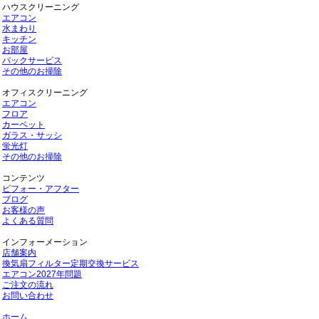
ハウスクリーニング
エアコン
水まわり
キッチン
お部屋
パックサービス
その他のお掃除
オフィスクリーニング
エアコン
フロア
カーペット
ガラス・サッシ
蛍光灯
その他のお掃除
コンテンツ
ビフォー・アフター
ブログ
お客様の声
よくある質問
インフォーメーション
店舗案内
換気扇フィルター定期交換サービス
エアコン2027年問題
ご注文の流れ
お問い合わせ
ホーム