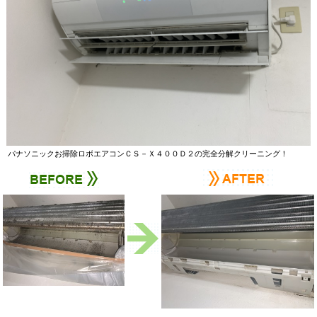
パナソニックお掃除ロボエアコンＣＳ－Ｘ４００Ｄ２の完全分解クリーニング！