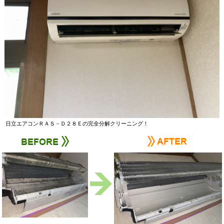
日立エアコンＲＡＳ－Ｄ２８Ｅの完全分解クリーニング！