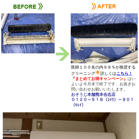
医師１００名の内９８％が推奨する
クリーニング
詳しくは
こちら！
『まとめてお得キャンペーン
』
はい
よいよ今月末で終了です、お急ぎお
問い合わせお願いいたします。
おそうじ本舗熊本合志店
０１２０－５１８（ｺｲﾜ）－９０１
（ｷﾚｲ）