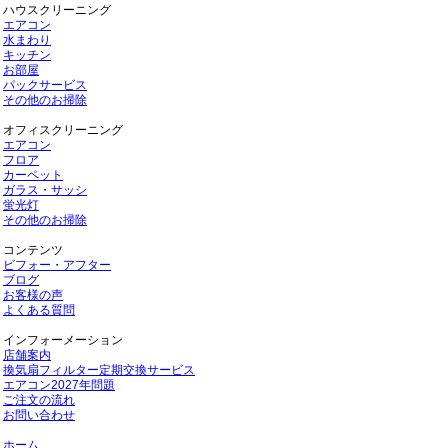
ハウスクリーニング
エアコン
水まわり
キッチン
お部屋
パックサービス
その他のお掃除
オフィスクリーニング
エアコン
フロア
カーペット
ガラス・サッシ
蛍光灯
その他のお掃除
コンテンツ
ビフォー・アフター
ブログ
お客様の声
よくある質問
インフォーメーション
店舗案内
換気扇フィルター定期交換サービス
エアコン2027年問題
ご注文の流れ
お問い合わせ
ホーム