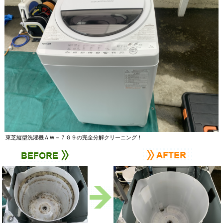
東芝縦型洗濯機ＡＷ－７Ｇ９の完全分解クリーニング！