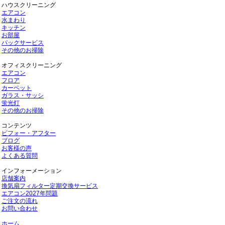
ハウスクリーニング
エアコン
水まわり
キッチン
お部屋
パックサービス
その他のお掃除
オフィスクリーニング
エアコン
フロア
カーペット
ガラス・サッシ
蛍光灯
その他のお掃除
コンテンツ
ビフォー・アフター
ブログ
お客様の声
よくある質問
インフォーメーション
店舗案内
換気扇フィルター定期交換サービス
エアコン2027年問題
ご注文の流れ
お問い合わせ
ホーム