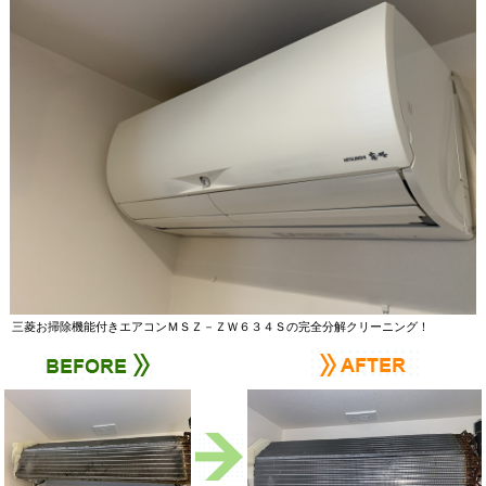
三菱お掃除機能付きエアコンＭＳＺ－ＺＷ６３４Ｓの完全分解クリーニング！