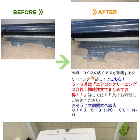
医師１００名の内９８％が推奨するク
リーニング
詳しくは
こちら！
５・６月は
『エアコンクリーニング
２台以上同時注文でまとめてお
得！！
』
詳しくはＨＰ又は
お気軽に
ご連絡ください！
おそうじ本舗熊本合志店
０１２０－５１８（ｺｲﾜ）－９０１（ｷﾚ
ｲ）