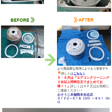
より高品質な洗浄によりもう安全デス
詳しくは
こちら！
５・６月は
『エアコンクリーニング
２台以上同時注文でまとめてお
得！！
』
詳しくはＨＰ又は
お気軽に
ご連絡ください！
おそうじ本舗熊本合志店
０１２０－５１８（ｺｲﾜ）－９０１（ｷﾚ
ｲ）