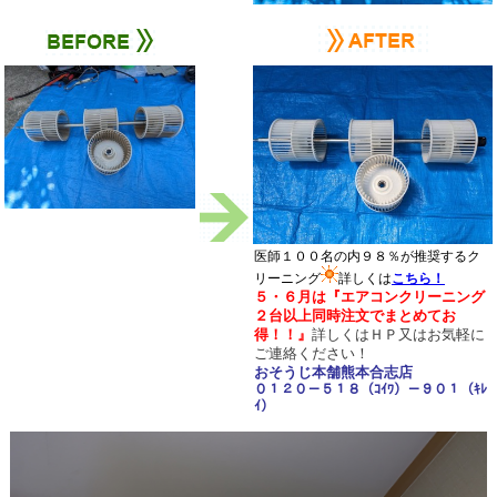
医師１００名の内９８％が推奨するク
リーニング
詳しくは
こちら！
５・６月は
『エアコンクリーニング
２台以上同時注文でまとめてお
得！！
』
詳しくはＨＰ又は
お気軽に
ご連絡ください！
おそうじ本舗熊本合志店
０１２０－５１８（ｺｲﾜ）－９０１（ｷﾚ
ｲ）