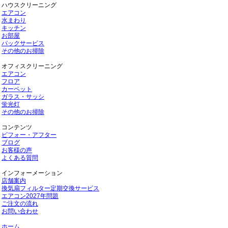
ハウスクリーニング
エアコン
水まわり
キッチン
お部屋
パックサービス
その他のお掃除
オフィスクリーニング
エアコン
フロア
カーペット
ガラス・サッシ
蛍光灯
その他のお掃除
コンテンツ
ビフォー・アフター
ブログ
お客様の声
よくある質問
インフォーメーション
店舗案内
換気扇フィルター定期交換サービス
エアコン2027年問題
ご注文の流れ
お問い合わせ
ホーム