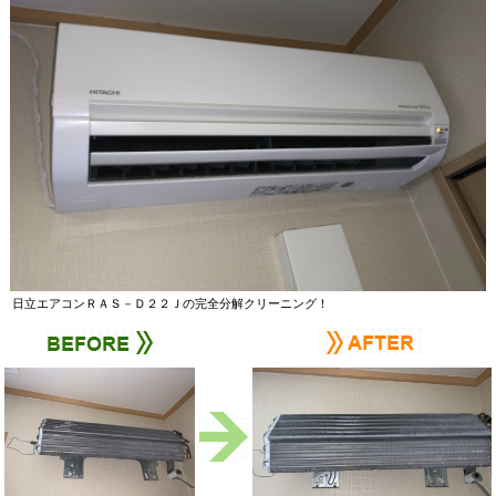
日立エアコンＲＡＳ－Ｄ２２Ｊの完全分解クリーニング！