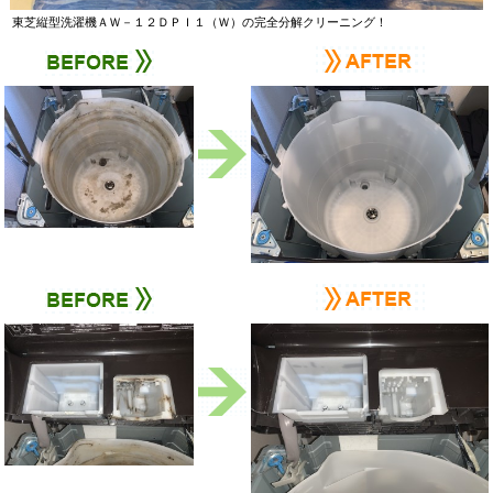
東芝縦型洗濯機ＡＷ－１２ＤＰＩ１（Ｗ）の完全分解クリーニング！