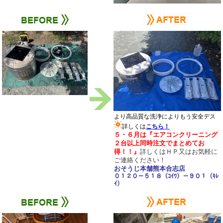
より高品質な洗浄によりもう安全デス
詳しくは
こちら！
５・６月は
『エアコンクリーニング
２台以上同時注文でまとめてお
得！！
』
詳しくはＨＰ又は
お気軽に
ご連絡ください！
おそうじ本舗熊本合志店
０１２０－５１８（ｺｲﾜ）－９０１（ｷﾚ
ｲ）