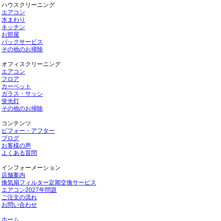
ハウスクリーニング
エアコン
水まわり
キッチン
お部屋
パックサービス
その他のお掃除
オフィスクリーニング
エアコン
フロア
カーペット
ガラス・サッシ
蛍光灯
その他のお掃除
コンテンツ
ビフォー・アフター
ブログ
お客様の声
よくある質問
インフォーメーション
店舗案内
換気扇フィルター定期交換サービス
エアコン2027年問題
ご注文の流れ
お問い合わせ
ホーム