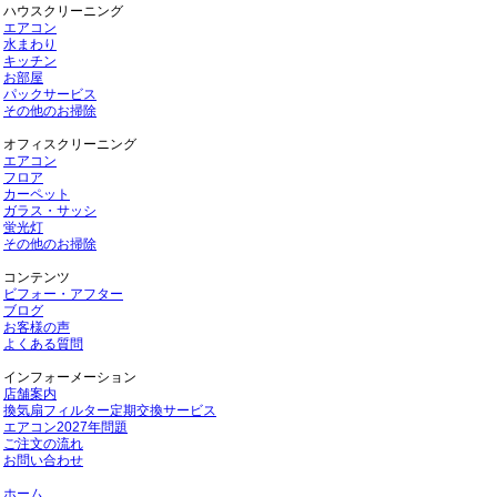
ハウスクリーニング
エアコン
水まわり
キッチン
お部屋
パックサービス
その他のお掃除
オフィスクリーニング
エアコン
フロア
カーペット
ガラス・サッシ
蛍光灯
その他のお掃除
コンテンツ
ビフォー・アフター
ブログ
お客様の声
よくある質問
インフォーメーション
店舗案内
換気扇フィルター定期交換サービス
エアコン2027年問題
ご注文の流れ
お問い合わせ
ホーム