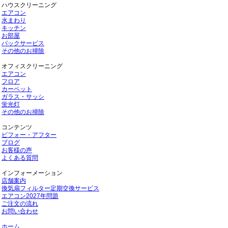
ハウスクリーニング
エアコン
水まわり
キッチン
お部屋
パックサービス
その他のお掃除
オフィスクリーニング
エアコン
フロア
カーペット
ガラス・サッシ
蛍光灯
その他のお掃除
コンテンツ
ビフォー・アフター
ブログ
お客様の声
よくある質問
インフォーメーション
店舗案内
換気扇フィルター定期交換サービス
エアコン2027年問題
ご注文の流れ
お問い合わせ
ホーム