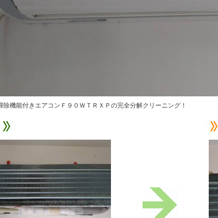
掃除機能付きエアコンＦ９０ＷＴＲＸＰの完全分解クリーニング！