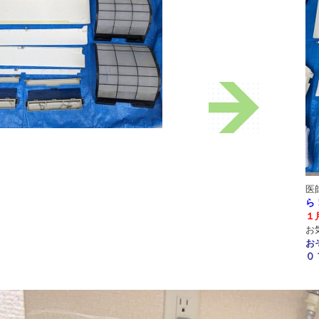
医
ら
１
お
お
０