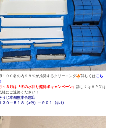
師１００名の内９８％が推奨するクリーニング
詳しくは
こち
！
月～３月は
『冬の水回り超得ボキャンペーン
』
詳しくはＨＰ又は
気軽にご連絡ください！
そうじ本舗熊本合志店
１２０－５１８（ｺｲﾜ）－９０１（ｷﾚｲ）