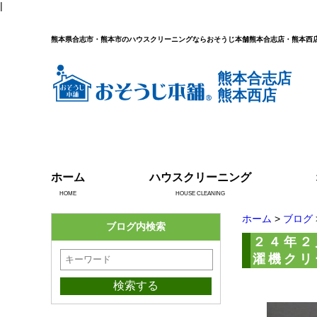
|
熊本県合志市・熊本市のハウスクリーニングならおそうじ本舗熊本合志店・熊本西
熊本合志店
熊本西店
ホーム
ハウスクリーニング
HOME
HOUSE CLEANING
ホーム
>
ブログ
ブログ内検索
２４年２
濯機クリ