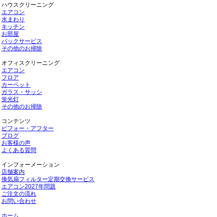
ハウスクリーニング
エアコン
水まわり
キッチン
お部屋
パックサービス
その他のお掃除
オフィスクリーニング
エアコン
フロア
カーペット
ガラス・サッシ
蛍光灯
その他のお掃除
コンテンツ
ビフォー・アフター
ブログ
お客様の声
よくある質問
インフォーメーション
店舗案内
換気扇フィルター定期交換サービス
エアコン2027年問題
ご注文の流れ
お問い合わせ
ホーム