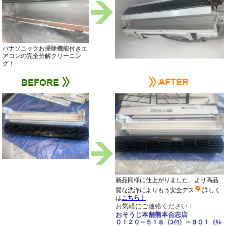
パナソニックお掃除機能付きエ
アコンの完全分解クリーニン
グ！
新品同様に仕上がりました。より高品
質な洗浄によりもう安全デス
詳しく
は
こちら！
お気軽にご連絡ください！
おそうじ本舗熊本合志店
０１２０－５１８（ｺｲﾜ）－９０１（ｷﾚ