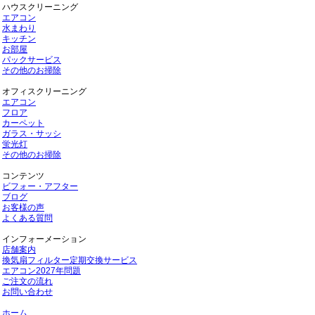
ハウスクリーニング
エアコン
水まわり
キッチン
お部屋
パックサービス
その他のお掃除
オフィスクリーニング
エアコン
フロア
カーペット
ガラス・サッシ
蛍光灯
その他のお掃除
コンテンツ
ビフォー・アフター
ブログ
お客様の声
よくある質問
インフォーメーション
店舗案内
換気扇フィルター定期交換サービス
エアコン2027年問題
ご注文の流れ
お問い合わせ
ホーム