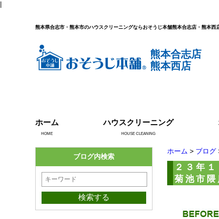
|
熊本県合志市・熊本市のハウスクリーニングならおそうじ本舗熊本合志店・熊本西
熊本合志店
熊本西店
ホーム
ハウスクリーニング
HOME
HOUSE CLEANING
ホーム
>
ブログ
ブログ内検索
２３年１
菊池市隈