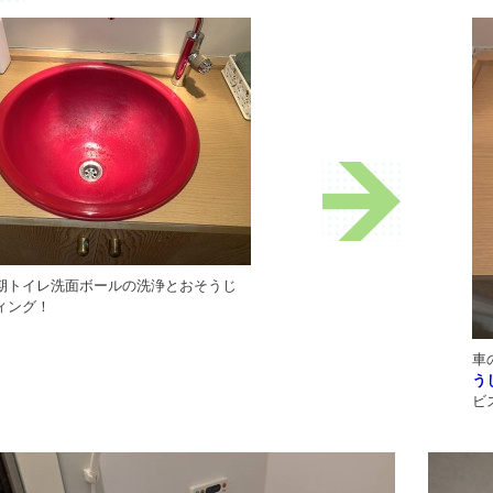
期トイレ洗面ボールの洗浄とおそうじ
ィング！
車
う
ビ