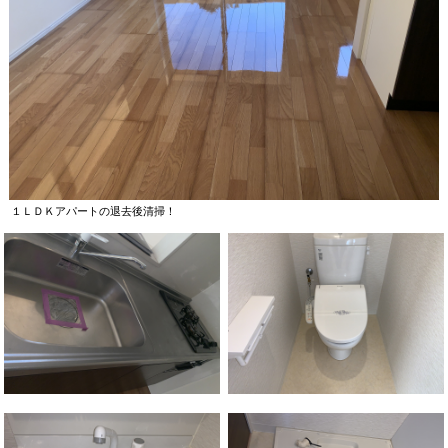
１ＬＤＫアパートの退去後清掃！