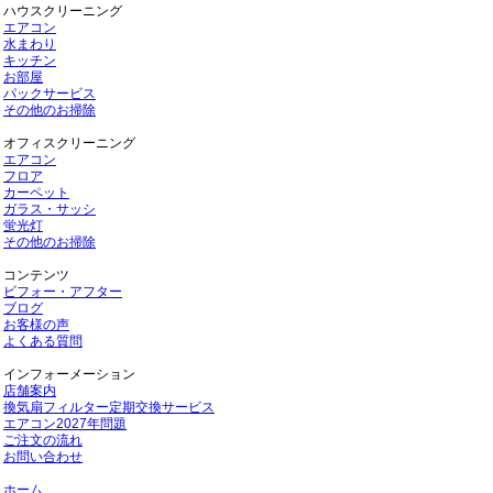
ハウスクリーニング
エアコン
水まわり
キッチン
お部屋
パックサービス
その他のお掃除
オフィスクリーニング
エアコン
フロア
カーペット
ガラス・サッシ
蛍光灯
その他のお掃除
コンテンツ
ビフォー・アフター
ブログ
お客様の声
よくある質問
インフォーメーション
店舗案内
換気扇フィルター定期交換サービス
エアコン2027年問題
ご注文の流れ
お問い合わせ
ホーム