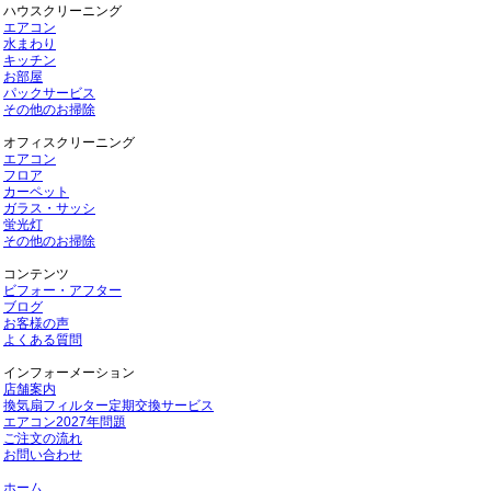
ハウスクリーニング
エアコン
水まわり
キッチン
お部屋
パックサービス
その他のお掃除
オフィスクリーニング
エアコン
フロア
カーペット
ガラス・サッシ
蛍光灯
その他のお掃除
コンテンツ
ビフォー・アフター
ブログ
お客様の声
よくある質問
インフォーメーション
店舗案内
換気扇フィルター定期交換サービス
エアコン2027年問題
ご注文の流れ
お問い合わせ
ホーム