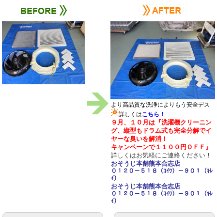
より高品質な洗浄によりもう安全デス
詳しくは
こちら！
９月、１０
月は『洗濯機クリーニン
グ、縦型もドラム式も完全分解でイ
ヤーな臭いを解消！
キャンペーンで１１
００円ＯＦＦ』
詳しくは
お気軽にご連絡ください！
おそうじ本舗熊本合志店
０１２０－５１８（ｺｲﾜ）－９０１（ｷﾚ
ｲ）
おそうじ本舗熊本合志店
０１２０－５１８（ｺｲﾜ）－９０１（ｷﾚ
ｲ）