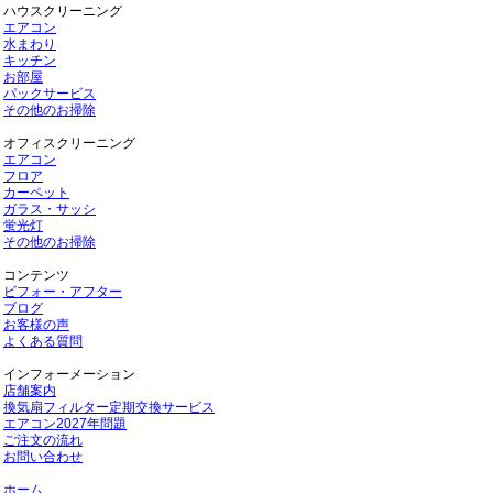
ハウスクリーニング
エアコン
水まわり
キッチン
お部屋
パックサービス
その他のお掃除
オフィスクリーニング
エアコン
フロア
カーペット
ガラス・サッシ
蛍光灯
その他のお掃除
コンテンツ
ビフォー・アフター
ブログ
お客様の声
よくある質問
インフォーメーション
店舗案内
換気扇フィルター定期交換サービス
エアコン2027年問題
ご注文の流れ
お問い合わせ
ホーム