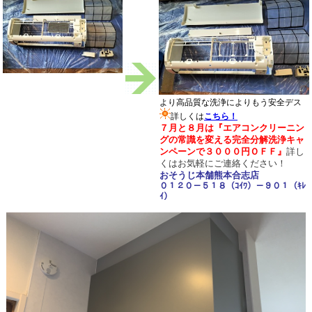
より高品質な洗浄によりもう安全デス
詳しくは
こちら！
７月と８
月は『エアコンクリーニン
グの常識を変える完全分解洗浄キャ
ンペーンで３０００円ＯＦＦ』
詳し
くは
お気軽にご連絡ください！
おそうじ本舗熊本合志店
０１２０－５１８（ｺｲﾜ）－９０１（ｷﾚ
ｲ）