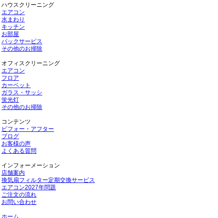
ハウスクリーニング
エアコン
水まわり
キッチン
お部屋
パックサービス
その他のお掃除
オフィスクリーニング
エアコン
フロア
カーペット
ガラス・サッシ
蛍光灯
その他のお掃除
コンテンツ
ビフォー・アフター
ブログ
お客様の声
よくある質問
インフォーメーション
店舗案内
換気扇フィルター定期交換サービス
エアコン2027年問題
ご注文の流れ
お問い合わせ
ホーム