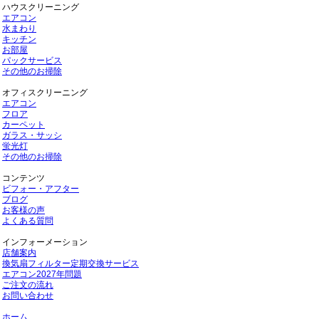
ハウスクリーニング
エアコン
水まわり
キッチン
お部屋
パックサービス
その他のお掃除
オフィスクリーニング
エアコン
フロア
カーペット
ガラス・サッシ
蛍光灯
その他のお掃除
コンテンツ
ビフォー・アフター
ブログ
お客様の声
よくある質問
インフォーメーション
店舗案内
換気扇フィルター定期交換サービス
エアコン2027年問題
ご注文の流れ
お問い合わせ
ホーム