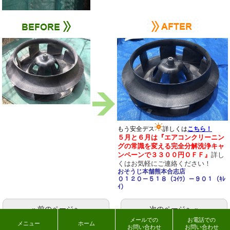
もう安全デス
詳しくは
こちら！
５月と６
月は『エアコンクリーニン
グの常識を変える完全分解洗浄キャ
ンペーンで３３００円ＯＦＦ』
詳し
くは
お気軽にご連絡ください！
おそうじ本舗熊本合志店
０１２０－５１８（ｺｲﾜ）－９０１（ｷﾚ
ｲ）
« 前のページへ
次のページへ »
メールでの
お電話での
メニュー
ホーム
お問い合わせ
お問い合わせ