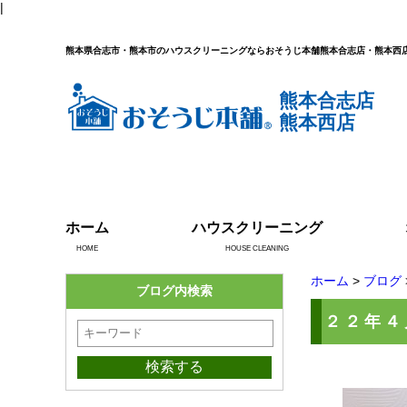
|
熊本県合志市・熊本市のハウスクリーニングならおそうじ本舗熊本合志店・熊本西
熊本合志店
熊本西店
ホーム
ハウスクリーニング
HOME
HOUSE CLEANING
ホーム
>
ブログ
ブログ内検索
２２年４