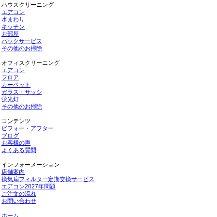
ハウスクリーニング
エアコン
水まわり
キッチン
お部屋
パックサービス
その他のお掃除
オフィスクリーニング
エアコン
フロア
カーペット
ガラス・サッシ
蛍光灯
その他のお掃除
コンテンツ
ビフォー・アフター
ブログ
お客様の声
よくある質問
インフォーメーション
店舗案内
換気扇フィルター定期交換サービス
エアコン2027年問題
ご注文の流れ
お問い合わせ
ホーム