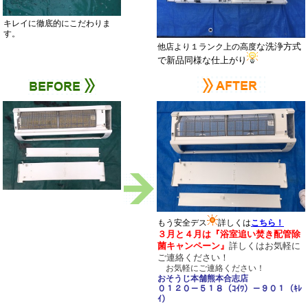
キレイに徹底的にこだわりま
す。
な洗浄方式
他店より１ランク上の高度
で新品同様な仕上がり
もう安全デス
詳しくは
こちら！
３月と４月は『浴室追い焚き配管除
菌キャンペーン』
詳しくは
お気軽に
ご連絡ください！
お気軽にご連絡ください！
おそうじ本舗熊本合志店
０１２０－５１８（ｺｲﾜ）－９０１（ｷﾚ
ｲ）