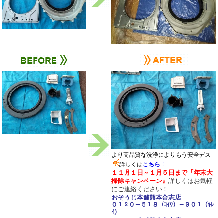
より高品質な洗浄によりもう安全デス
詳しくは
こちら！
１１月１日～１月５日まで
『年末大
掃除キャンペーン
』
詳しくは
お気軽
にご連絡ください！
おそうじ本舗熊本合志店
０１２０－５１８（ｺｲﾜ）－９０１（ｷﾚ
ｲ）