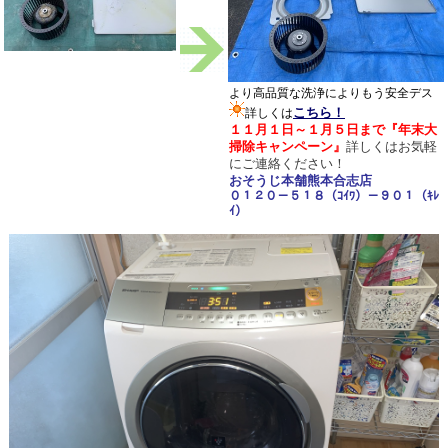
より高品質な洗浄によりもう安全デス
こちら！
詳しくは
１１月１日～１月５日まで
『年末大
掃除キャンペーン
』
詳しくは
お気軽
にご連絡ください！
おそうじ本舗熊本合志店
０１２０－５１８（ｺｲﾜ）－９０１（ｷﾚ
ｲ）