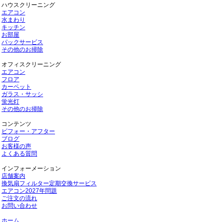
ハウスクリーニング
エアコン
水まわり
キッチン
お部屋
パックサービス
その他のお掃除
オフィスクリーニング
エアコン
フロア
カーペット
ガラス・サッシ
蛍光灯
その他のお掃除
コンテンツ
ビフォー・アフター
ブログ
お客様の声
よくある質問
インフォーメーション
店舗案内
換気扇フィルター定期交換サービス
エアコン2027年問題
ご注文の流れ
お問い合わせ
ホーム