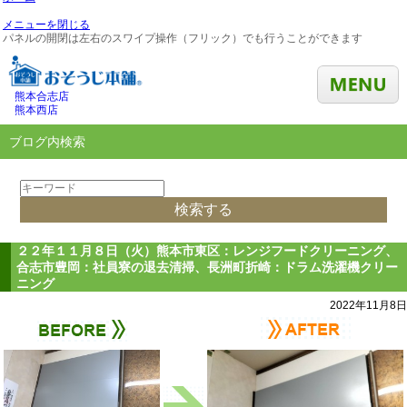
メニューを閉じる
パネルの開閉は左右のスワイプ操作（フリック）でも行うことができます
熊本合志店
熊本西店
ブログ内検索
２２年１１月８日（火）熊本市東区：レンジフードクリーニング、
合志市豊岡：社員寮の退去清掃、長洲町折崎：ドラム洗濯機クリー
ニング
2022年11月8日