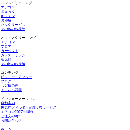
ハウスクリーニング
エアコン
水まわり
キッチン
お部屋
パックサービス
その他のお掃除
オフィスクリーニング
エアコン
フロア
カーペット
ガラス・サッシ
蛍光灯
その他のお掃除
コンテンツ
ビフォー・アフター
ブログ
お客様の声
よくある質問
インフォーメーション
店舗案内
換気扇フィルター定期交換サービス
エアコン2027年問題
ご注文の流れ
お問い合わせ
ホーム