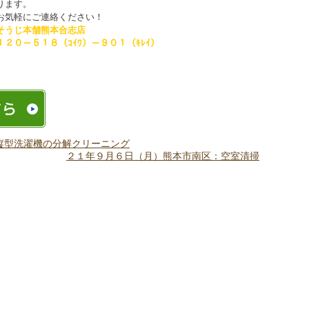
ります。
気軽にご連絡ください！
そうじ本舗熊本合志店
１２０－５１８（ｺｲﾜ）－９０１（ｷﾚｲ）
縦型洗濯機の分解クリーニング
２１年９月６日（月）熊本市南区：空室清掃