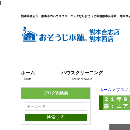
|
熊本県合志市・熊本市のハウスクリーニングならおそうじ本舗熊本合志店・熊本西
熊本合志店
熊本西店
ホーム
ハウスクリーニング
HOME
HOUSE CLEANING
ホーム
>
ブログ
ブログ内検索
２１年９
森：エア