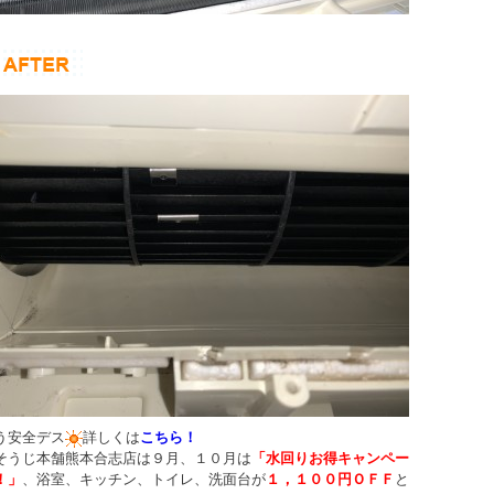
う安全デス
詳しくは
こちら！
そうじ本舗熊本合志店は９月、１０月は
「水回りお得キャンペー
！」
、浴室、キッチン、トイレ、洗面台が
１，１００円ＯＦＦ
と