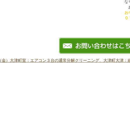
な
お
お
０
（金）大津町室：エアコン３台の通常分解クリーニング、大津町大津：