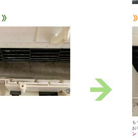
も
お
ン