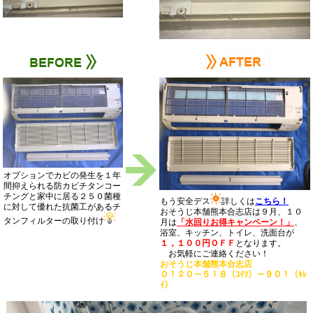
オプションでカビの発生を１年
間抑えられる防カビチタンコー
チングと家中に居る２５０菌種
もう安全デス
詳しくは
こちら！
に対して優れた抗菌工があるチ
おそうじ本舗熊本合志店は９月、１０
タンフィルターの取り付け
月は
「水回りお得キャンペーン！」
、
浴室、キッチン、トイレ、洗面台が
１，１００円ＯＦＦ
となります。
お気軽にご連絡ください！
おそうじ本舗熊本合志店
０１２０－５１８（ｺｲﾜ）－９０１（ｷﾚ
ｲ）