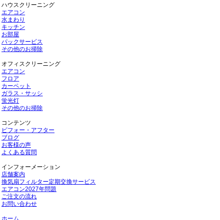
ハウスクリーニング
エアコン
水まわり
キッチン
お部屋
パックサービス
その他のお掃除
オフィスクリーニング
エアコン
フロア
カーペット
ガラス・サッシ
蛍光灯
その他のお掃除
コンテンツ
ビフォー・アフター
ブログ
お客様の声
よくある質問
インフォーメーション
店舗案内
換気扇フィルター定期交換サービス
エアコン2027年問題
ご注文の流れ
お問い合わせ
ホーム