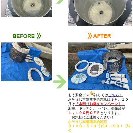
もう安全デス
詳しくは
こちら！
おそうじ本舗熊本合志店は９月、１０
月は
「水回りお得キャンペーン！」
、
浴室、キッチン、トイレ、洗面台が
１，１００円ＯＦＦ
となります。
お気軽にご連絡ください！
おそうじ本舗熊本合志店
０１２０－５１８（ｺｲﾜ）－９０１（ｷﾚ
ｲ）