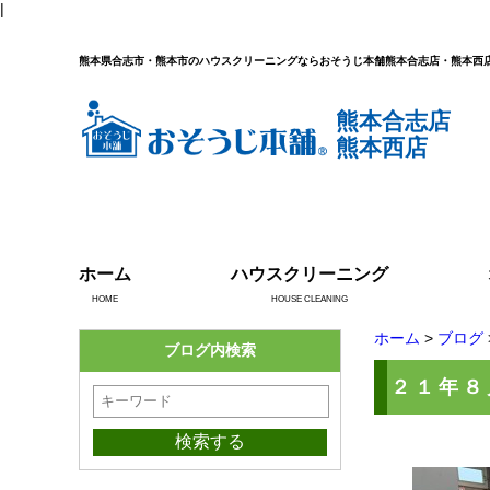
|
熊本県合志市・熊本市のハウスクリーニングならおそうじ本舗熊本合志店・熊本西
熊本合志店
熊本西店
ホーム
ハウスクリーニング
HOME
HOUSE CLEANING
ホーム
>
ブログ
ブログ内検索
２１年８