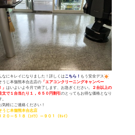
んなにキレイになりました！詳しくは
こちら！
もう安全デス
そうじ本舗熊本合志店の
「エアコンクリーニングキャンペー
！」
はいよいよ今月で終了します、お急ぎください。
２台以上の
注文で１台当たり１，６５０円割引
のとってもお得な価格となり
す。
気軽にご連絡ください！
そうじ本舗熊本合志店
１２０－５１８（ｺｲﾜ）－９０１（ｷﾚｲ）