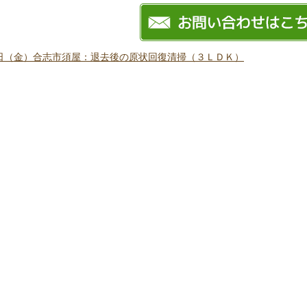
日（金）合志市須屋：退去後の原状回復清掃（３ＬＤＫ）