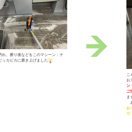
汚れ、擦り後などをこのマシーン：ナ
ピッカピカに磨き上げました
こ
お
ン
ご
ま
お
お
０