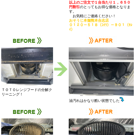
以上のご注文で１台当たり１，６５０
円割引
のとってもお得な価格となりま
す。
お気軽にご連絡ください！
おそうじ本舗熊本合志店
０１２０－５１８（ｺｲﾜ）－９０１（ｷﾚ
ｲ）
ＴＯＴＯレンジフードの分解ク
リーニング！
油汚れはかなり酷い状態でした