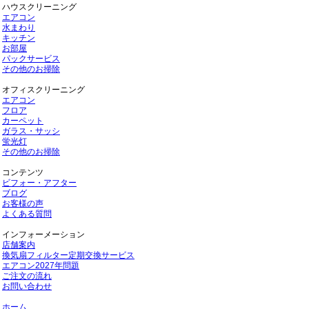
ハウスクリーニング
エアコン
水まわり
キッチン
お部屋
パックサービス
その他のお掃除
オフィスクリーニング
エアコン
フロア
カーペット
ガラス・サッシ
蛍光灯
その他のお掃除
コンテンツ
ビフォー・アフター
ブログ
お客様の声
よくある質問
インフォーメーション
店舗案内
換気扇フィルター定期交換サービス
エアコン2027年問題
ご注文の流れ
お問い合わせ
ホーム