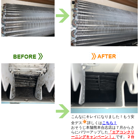
こんなにキレイになりました！もう安
全デス
詳しくは
こちら！
おそうじ本舗熊本合志店は７月からさ
らにパワーアップした
「エアコンクリ
ーニングキャンペーン！」
です。
２台