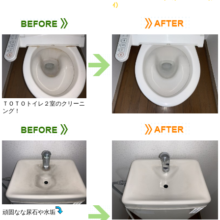
ｲ）
ＴＯＴＯトイレ２室のクリーニ
ング！
頑固なな尿石や水垢