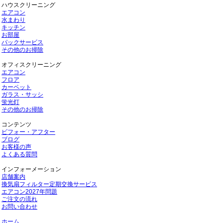
ハウスクリーニング
エアコン
水まわり
キッチン
お部屋
パックサービス
その他のお掃除
オフィスクリーニング
エアコン
フロア
カーペット
ガラス・サッシ
蛍光灯
その他のお掃除
コンテンツ
ビフォー・アフター
ブログ
お客様の声
よくある質問
インフォーメーション
店舗案内
換気扇フィルター定期交換サービス
エアコン2027年問題
ご注文の流れ
お問い合わせ
ホーム