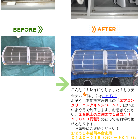
こんなにキレイになりました！もう安
全デス
詳しくは
こちら！
おそうじ本舗熊本合志店の
「エアコン
クリーニングキャンペーン！」
はいよ
いよ今月で終了します、お急ぎくださ
い。
２台以上のご注文で１台当たり
１，６５０円割引
のとってもお得な価
格となります。
お気軽にご連絡ください！
おそうじ本舗熊本合志店
０１２０－５１８（ｺｲﾜ）－９０１（ｷﾚ