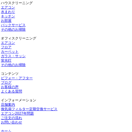
ハウスクリーニング
エアコン
水まわり
キッチン
お部屋
パックサービス
その他のお掃除
オフィスクリーニング
エアコン
フロア
カーペット
ガラス・サッシ
蛍光灯
その他のお掃除
コンテンツ
ビフォー・アフター
ブログ
お客様の声
よくある質問
インフォーメーション
店舗案内
換気扇フィルター定期交換サービス
エアコン2027年問題
ご注文の流れ
お問い合わせ
ホーム