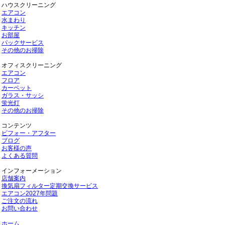
ハウスクリーニング
エアコン
水まわり
キッチン
お部屋
パックサービス
その他のお掃除
オフィスクリーニング
エアコン
フロア
カーペット
ガラス・サッシ
蛍光灯
その他のお掃除
コンテンツ
ビフォー・アフター
ブログ
お客様の声
よくある質問
インフォーメーション
店舗案内
換気扇フィルター定期交換サービス
エアコン2027年問題
ご注文の流れ
お問い合わせ
ホーム