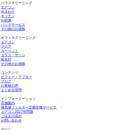
ハウスクリーニング
エアコン
水まわり
キッチン
お部屋
パックサービス
その他のお掃除
オフィスクリーニング
エアコン
フロア
カーペット
ガラス・サッシ
蛍光灯
その他のお掃除
コンテンツ
ビフォー・アフター
ブログ
お客様の声
よくある質問
インフォーメーション
店舗案内
換気扇フィルター定期交換サービス
エアコン2027年問題
ご注文の流れ
お問い合わせ
ホーム