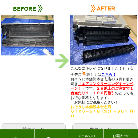
こんなにキレイになりました！もう安
全デス
詳しくは
こちら！
おそうじ本舗熊本合志店の６月も引き
続き
「エアコンクリーニングキャンペ
ーン！」
です。
２台以上のご注文で１
台当たり１，１００円割引
のとっても
お得な価格となります。
お気軽にご連絡ください！
おそうじ本舗熊本合志店
０１２０－５１８（ｺｲﾜ）－９０１（ｷﾚ
ｲ）
« 前のページへ
次のページへ »
メールでの
お電話での
メニュー
ホーム