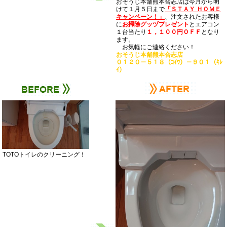
おそうじ本舗熊本合志店は今月から明
けて１月５日まで
「ＳＴＡＹ ＨＯＭＥ
キャンペーン！」
、注文されたお客様
に
お掃除グッヅプレゼント
とエアコン
１台当たり
１，１００円ＯＦＦ
となり
ます。
お気軽にご連絡ください！
おそうじ本舗熊本合志店
０１２０－５１８（ｺｲﾜ）－９０１（ｷﾚ
ｲ）
TOTOトイレのクリーニング！