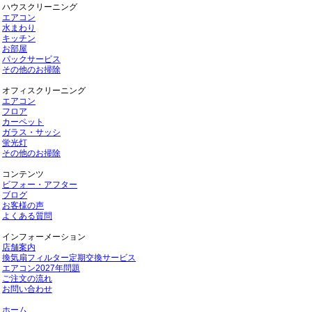
ハウスクリーニング
エアコン
水まわり
キッチン
お部屋
パックサービス
その他のお掃除
オフィスクリーニング
エアコン
フロア
カーペット
ガラス・サッシ
蛍光灯
その他のお掃除
コンテンツ
ビフォー・アフター
ブログ
お客様の声
よくある質問
インフォーメーション
店舗案内
換気扇フィルター定期交換サービス
エアコン2027年問題
ご注文の流れ
お問い合わせ
ホーム