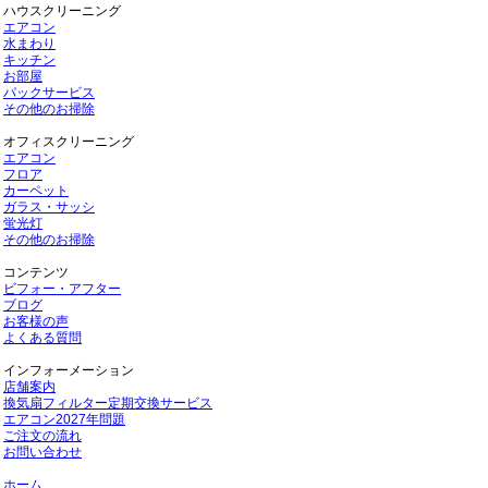
ハウスクリーニング
エアコン
水まわり
キッチン
お部屋
パックサービス
その他のお掃除
オフィスクリーニング
エアコン
フロア
カーペット
ガラス・サッシ
蛍光灯
その他のお掃除
コンテンツ
ビフォー・アフター
ブログ
お客様の声
よくある質問
インフォーメーション
店舗案内
換気扇フィルター定期交換サービス
エアコン2027年問題
ご注文の流れ
お問い合わせ
ホーム