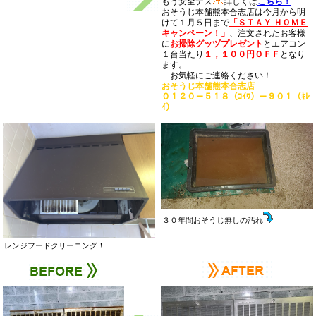
もう安全デス
詳しくは
こちら！
おそうじ本舗熊本合志店は今月から明
けて１月５日まで
「ＳＴＡＹ ＨＯＭＥ
キャンペーン！」
、注文されたお客様
に
お掃除グッヅプレゼント
とエアコン
１台当たり
１，１００円ＯＦＦ
となり
ます。
お気軽にご連絡ください！
おそうじ本舗熊本合志店
０１２０－５１８（ｺｲﾜ）－９０１（ｷﾚ
ｲ）
３０年間おそうじ無しの汚れ
レンジフードクリーニング！