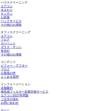
ハウスクリーニング
エアコン
水まわり
キッチン
お部屋
パックサービス
その他のお掃除
オフィスクリーニング
エアコン
フロア
カーペット
ガラス・サッシ
蛍光灯
その他のお掃除
コンテンツ
ビフォー・アフター
ブログ
お客様の声
よくある質問
インフォーメーション
店舗案内
換気扇フィルター定期交換サービス
エアコン2027年問題
ご注文の流れ
お問い合わせ
ホーム