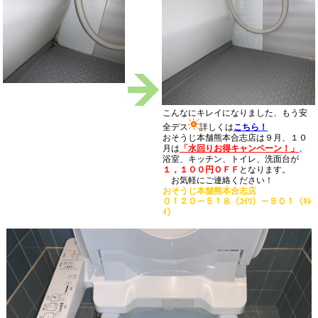
こんなにキレイになりました、もう安
全デス
詳しくは
こちら！
おそうじ本舗熊本合志店は９月、１０
月は
「水回りお得キャンペーン！」
、
浴室、キッチン、トイレ、洗面台が
１，１００円ＯＦＦ
となります。
お気軽にご連絡ください！
おそうじ本舗熊本合志店
０１２０－５１８（ｺｲﾜ）－９０１（ｷﾚ
ｲ）