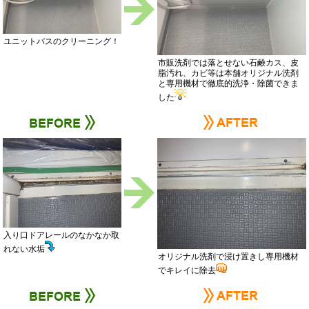
ユニットバスのクリーニング！
市販洗剤では落とせない石鹸カス、皮
脂汚れ、カビ等は本舗オリジナル洗剤
と専用機材で徹底的洗浄・除菌できま
した
入り口ドアレールのなかなか取
れない水垢
オリジナル洗剤で浸け置きし専用機材
でキレイに除去