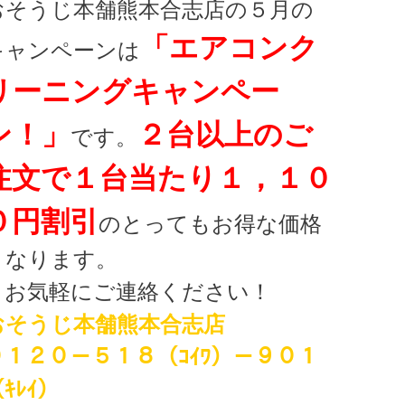
おそうじ本舗熊本合志店の５月の
「エアコンク
キャンペーンは
リーニングキャンペー
ン！」
２台以上のご
です。
注文で１台当たり１，１０
０円割引
のとってもお得な価格
となります。
お気軽にご連絡ください！
おそうじ本舗熊本合志店
０１２０－５１８（ｺｲﾜ）－９０１
ｷﾚｲ）