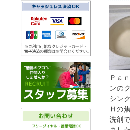
Ｐａ
ンの
シン
Ｈの
洗剤
まし