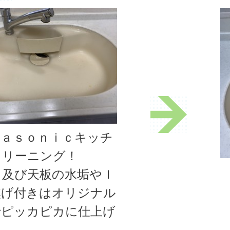
ｎａｓｏｎｉｃキッチ
クリーニング！
ク及び天板の水垢やＩ
焦げ付きはオリジナル
でピッカピカに仕上げ
た