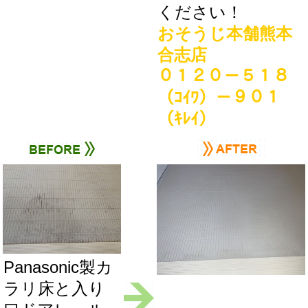
ください！
おそうじ本舗熊本
合志店
０１２０－５１８
（ｺｲﾜ）－９０１
（ｷﾚｲ）
Panasonic製カ
ラリ床と入り