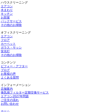
ハウスクリーニング
エアコン
水まわり
キッチン
お部屋
パックサービス
その他のお掃除
オフィスクリーニング
エアコン
フロア
カーペット
ガラス・サッシ
蛍光灯
その他のお掃除
コンテンツ
ビフォー・アフター
ブログ
お客様の声
よくある質問
インフォーメーション
店舗案内
換気扇フィルター定期交換サービス
エアコン2027年問題
ご注文の流れ
お問い合わせ
ホーム