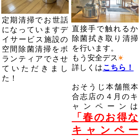
定期清掃でお世話
直接手で触れるか
になっていますデ
除菌拭き取り清掃
イサービス施設の
を行います。
空間除菌清掃をボ
もう安全デス
ランティアでさせ
詳しくは
こちら！
ていただきまし
た！
おそうじ本舗熊本
合志店の４月のキ
ャンペーンは
「春のお得な
キャンペー