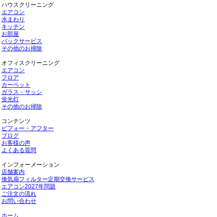
ハウスクリーニング
エアコン
水まわり
キッチン
お部屋
パックサービス
その他のお掃除
オフィスクリーニング
エアコン
フロア
カーペット
ガラス・サッシ
蛍光灯
その他のお掃除
コンテンツ
ビフォー・アフター
ブログ
お客様の声
よくある質問
インフォーメーション
店舗案内
換気扇フィルター定期交換サービス
エアコン2027年問題
ご注文の流れ
お問い合わせ
ホーム