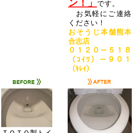
ン！」
です。
お気軽にご連絡
ください！
おそうじ本舗熊本
合志店
０１２０－５１８
（ｺｲﾜ）－９０１
（ｷﾚｲ）
ＴＯＴＯ製トイ