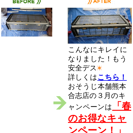
こんなにキレイに
なりました！もう
安全デス
詳しくは
こちら！
おそうじ本舗熊本
合志店の３月のキ
「春
ャンペーンは
のお得なキャ
ンペーン！」