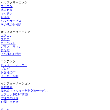
ハウスクリーニング
エアコン
水まわり
キッチン
お部屋
パックサービス
その他のお掃除
オフィスクリーニング
エアコン
フロア
カーペット
ガラス・サッシ
蛍光灯
その他のお掃除
コンテンツ
ビフォー・アフター
ブログ
お客様の声
よくある質問
インフォーメーション
店舗案内
換気扇フィルター定期交換サービス
エアコン2027年問題
ご注文の流れ
お問い合わせ
ホーム