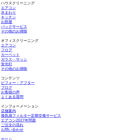
ハウスクリーニング
エアコン
水まわり
キッチン
お部屋
パックサービス
その他のお掃除
オフィスクリーニング
エアコン
フロア
カーペット
ガラス・サッシ
蛍光灯
その他のお掃除
コンテンツ
ビフォー・アフター
ブログ
お客様の声
よくある質問
インフォーメーション
店舗案内
換気扇フィルター定期交換サービス
エアコン2027年問題
ご注文の流れ
お問い合わせ
ホーム