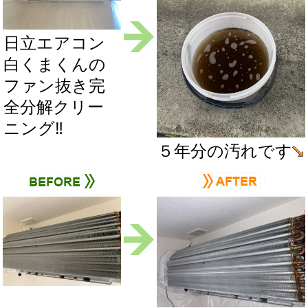
日立エアコン
白くまくんの
ファン抜き完
全分解クリー
ニング‼
５年分の汚れです