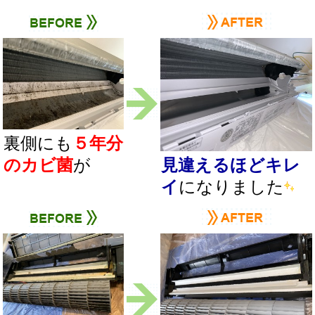
裏側にも
５年分
のカビ菌
が
見違えるほどキレ
イ
になりました