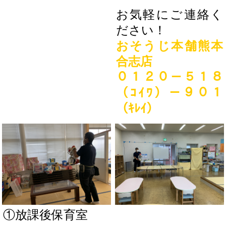
お気軽にご連絡く
ださい！
おそうじ本舗熊本
合志店
０１２０－５１８
（ｺｲﾜ）－９０１
（ｷﾚｲ）
①放課後保育室