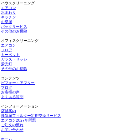
ハウスクリーニング
エアコン
水まわり
キッチン
お部屋
パックサービス
その他のお掃除
オフィスクリーニング
エアコン
フロア
カーペット
ガラス・サッシ
蛍光灯
その他のお掃除
コンテンツ
ビフォー・アフター
ブログ
お客様の声
よくある質問
インフォーメーション
店舗案内
換気扇フィルター定期交換サービス
エアコン2027年問題
ご注文の流れ
お問い合わせ
ホーム