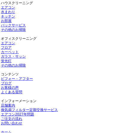
ハウスクリーニング
エアコン
水まわり
キッチン
お部屋
パックサービス
その他のお掃除
オフィスクリーニング
エアコン
フロア
カーペット
ガラス・サッシ
蛍光灯
その他のお掃除
コンテンツ
ビフォー・アフター
ブログ
お客様の声
よくある質問
インフォーメーション
店舗案内
換気扇フィルター定期交換サービス
エアコン2027年問題
ご注文の流れ
お問い合わせ
ホーム