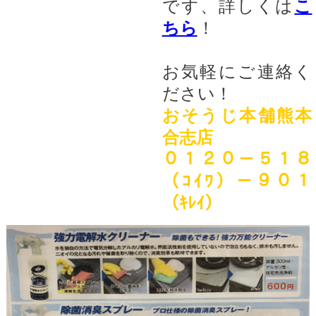
です、
詳しくは
こ
ちら
！
お気軽にご連絡く
ださい！
おそうじ本舗熊本
合志店
０１２０－５１８
（ｺｲﾜ）－９０１
（ｷﾚｲ）