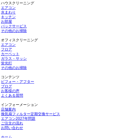
ハウスクリーニング
エアコン
水まわり
キッチン
お部屋
パックサービス
その他のお掃除
オフィスクリーニング
エアコン
フロア
カーペット
ガラス・サッシ
蛍光灯
その他のお掃除
コンテンツ
ビフォー・アフター
ブログ
お客様の声
よくある質問
インフォーメーション
店舗案内
換気扇フィルター定期交換サービス
エアコン2027年問題
ご注文の流れ
お問い合わせ
ホーム