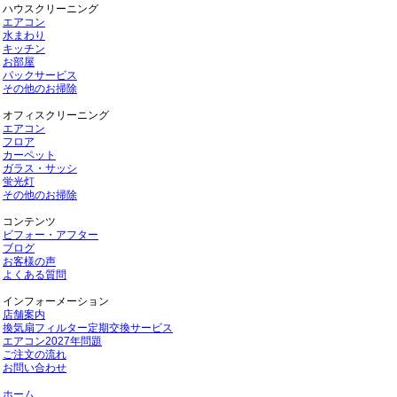
ハウスクリーニング
エアコン
水まわり
キッチン
お部屋
パックサービス
その他のお掃除
オフィスクリーニング
エアコン
フロア
カーペット
ガラス・サッシ
蛍光灯
その他のお掃除
コンテンツ
ビフォー・アフター
ブログ
お客様の声
よくある質問
インフォーメーション
店舗案内
換気扇フィルター定期交換サービス
エアコン2027年問題
ご注文の流れ
お問い合わせ
ホーム