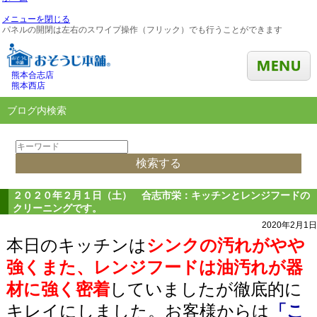
メニューを閉じる
パネルの開閉は左右のスワイプ操作（フリック）でも行うことができます
熊本合志店
熊本西店
ブログ内検索
２０２０年２月１日（土） 合志市栄：キッチンとレンジフードの
クリーニングです。
2020年2月1日
本日のキッチンは
シンクの汚れがやや
強くまた、レンジフードは油汚れが器
材に強く密着
していましたが徹底的に
キレイにしました。お客様からは
「こ