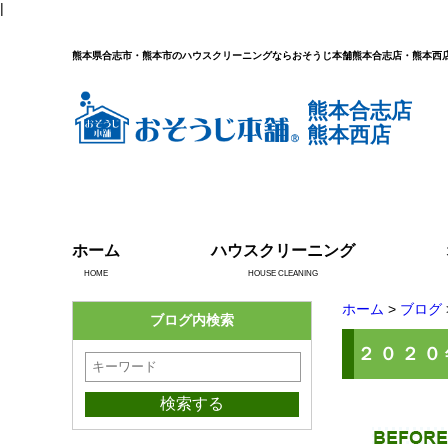
|
熊本県合志市・熊本市のハウスクリーニングならおそうじ本舗熊本合志店・熊本西
熊本合志店
熊本西店
ホーム
ハウスクリーニング
HOME
HOUSE CLEANING
ホーム
>
ブログ
ブログ内検索
２０２０