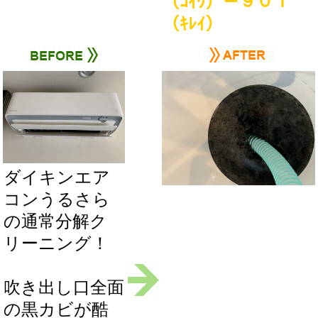
（ｺｲﾜ）－９０１
（ｷﾚｲ）
ダイキンエア
コンうるさら
の通常分解ク
リーニング！
吹き出し口全面
の黒カビが酷