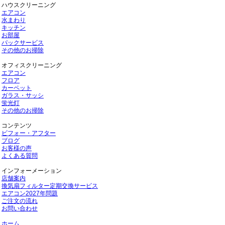
ハウスクリーニング
エアコン
水まわり
キッチン
お部屋
パックサービス
その他のお掃除
オフィスクリーニング
エアコン
フロア
カーペット
ガラス・サッシ
蛍光灯
その他のお掃除
コンテンツ
ビフォー・アフター
ブログ
お客様の声
よくある質問
インフォーメーション
店舗案内
換気扇フィルター定期交換サービス
エアコン2027年問題
ご注文の流れ
お問い合わせ
ホーム