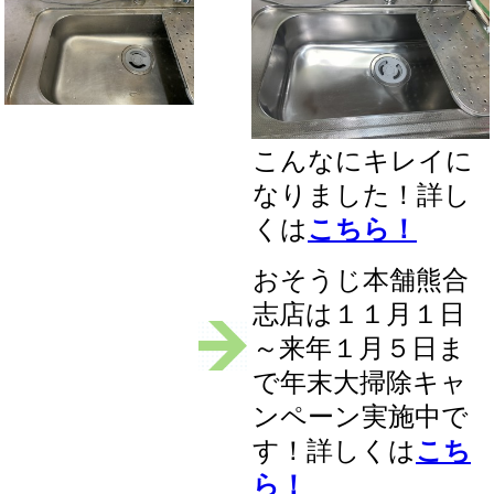
こんなにキレイに
なりました！詳し
くは
こちら！
おそうじ本舗熊合
志店は１１月１日
～来年１月５日ま
で年末大掃除キャ
ンペーン実施中で
す！詳しくは
こち
ら！