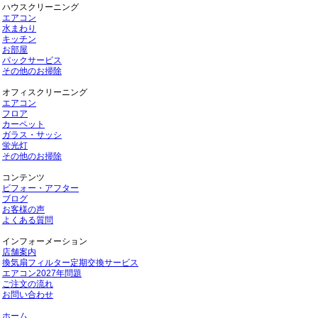
ハウスクリーニング
エアコン
水まわり
キッチン
お部屋
パックサービス
その他のお掃除
オフィスクリーニング
エアコン
フロア
カーペット
ガラス・サッシ
蛍光灯
その他のお掃除
コンテンツ
ビフォー・アフター
ブログ
お客様の声
よくある質問
インフォーメーション
店舗案内
換気扇フィルター定期交換サービス
エアコン2027年問題
ご注文の流れ
お問い合わせ
ホーム