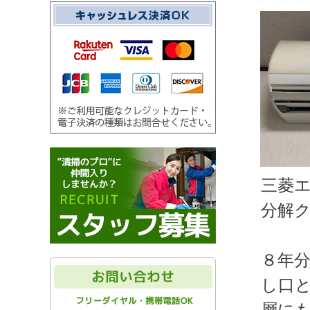
三菱
分解
８年
し口
層に