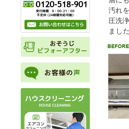
汚れ
圧洗
まし