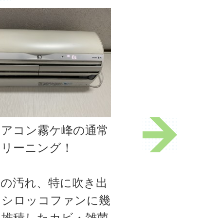
エアコン霧ケ峰の通常
クリーニング！
分の汚れ、特に吹き出
とシロッコファンに幾
も堆積したカビ・雑菌