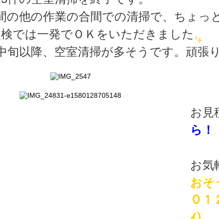
週間の他の作業の合間での清掃で、ちょっ
点検では一発でＯＫをいただきました
も中旬以降、空室清掃が多そうです。頑張
お見
ら！
お気
おそ
０１
ｲ）