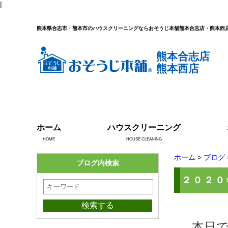
|
熊本県合志市・熊本市のハウスクリーニングならおそうじ本舗熊本合志店・熊本西
熊本合志店
熊本西店
ホーム
ハウスクリーニング
HOME
HOUSE CLEANING
ホーム
>
ブログ
ブログ内検索
２０２０
本日で