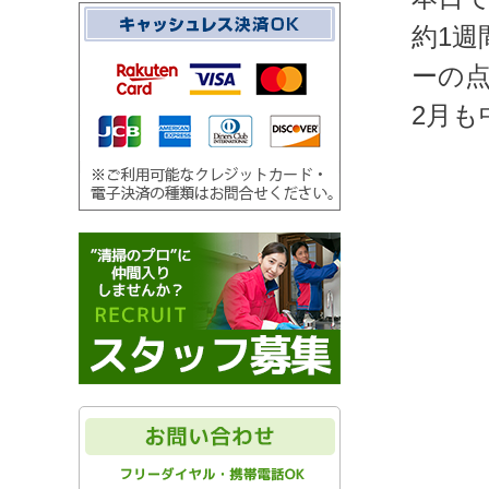
約1
ーの
2月